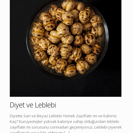
Diyet ve Leblebi
Diyette Sarı ve Beyaz Leblebi Yemek Zayıflatır mı ve Kalorisi
Kaç? Kuruyemişler yüksek kaloriye sahip olduğundan leblebi
zayıflatır mı sorusunu sormadan geçemiyoruz. Leblebi yiyerek
zayıflamak veya kilo aldırır mı
[…]