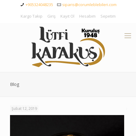
+905324048235
siparis@corumleblebileri.com
Kargo Takip
Giriş
Kayıt Ol
Hesabım
Sepetim
Blog
Şubat 12, 2019