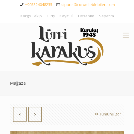
+905324048235
siparis@corumleblebileri.com
Kargo Takip
Giriş
Kayıt Ol
Hesabım
Sepetim
Mağaza
Tümünü gör