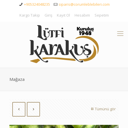
+905324048235
siparis@corumleblebileri.com
Kargo Takip
Giriş
Kayıt Ol
Hesabım
Sepetim
Mağaza
Tümünü gör