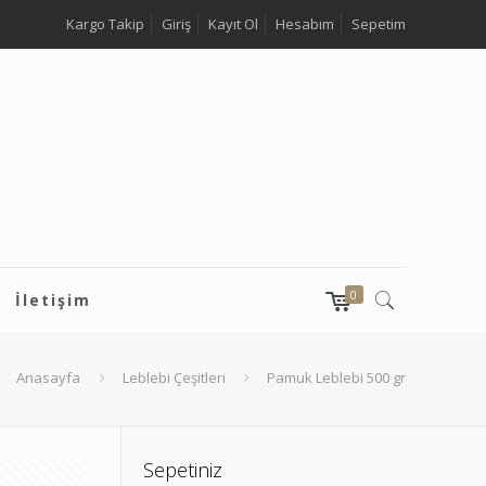
Kargo Takip
Giriş
Kayıt Ol
Hesabım
Sepetim
0
İletişim
Anasayfa
Leblebi Çeşitleri
Pamuk Leblebi 500 gr
Sepetiniz