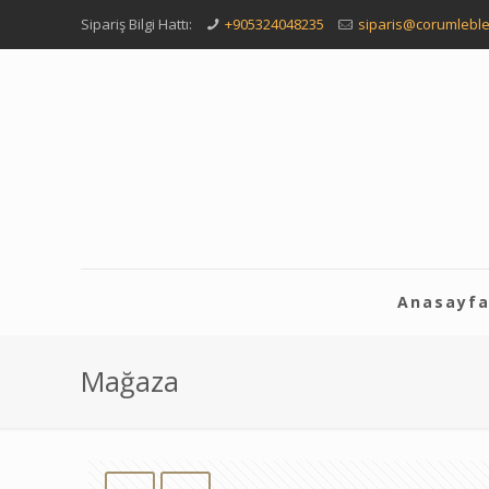
Sipariş Bilgi Hattı:
+905324048235
siparis@corumleble
Anasayf
Mağaza