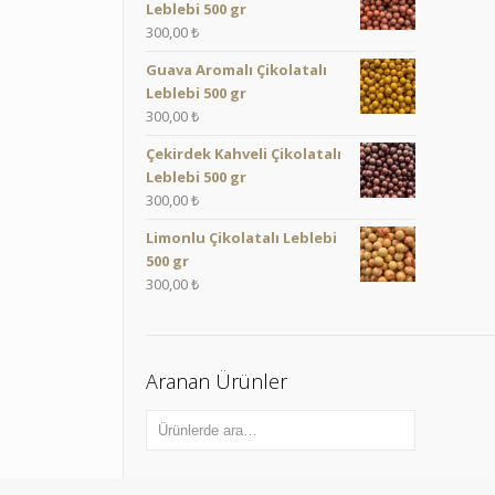
Leblebi 500 gr
300,00
₺
Guava Aromalı Çikolatalı
Leblebi 500 gr
300,00
₺
Çekirdek Kahveli Çikolatalı
Leblebi 500 gr
300,00
₺
Limonlu Çikolatalı Leblebi
500 gr
300,00
₺
Aranan Ürünler