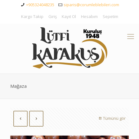
+905324048235
siparis@corumleblebileri.com
Kargo Takip
Giriş
Kayıt Ol
Hesabım
Sepetim
Mağaza
Tümünü gör